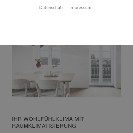
EINBAUEN
Datenschutz
Impressum
IHR WOHLFÜHLKLIMA MIT
RAUMKLIMATISIERUNG