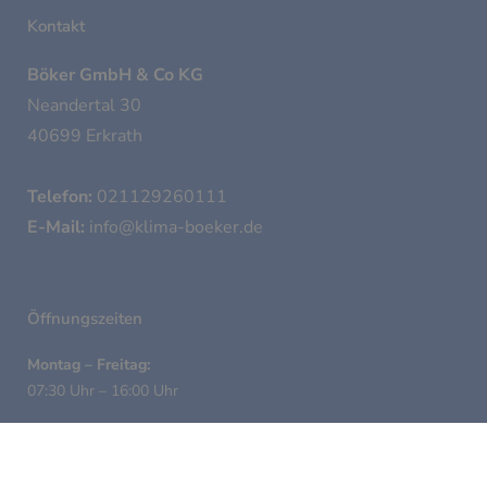
Kontakt
Böker GmbH & Co KG
Neandertal 30
40699 Erkrath
Telefon:
021129260111
E-Mail:
info@klima-boeker.de
Öffnungszeiten
Montag – Freitag:
07:30 Uhr – 16:00 Uhr